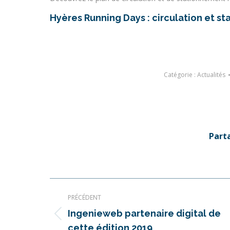
Hyères Running Days : circulation et st
Catégorie :
Actualités
Part
Navigation
PRÉCÉDENT
article
Ingenieweb partenaire digital de
Article
cette édition 2019