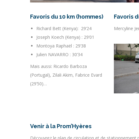
Favoris du 10 km (hommes)
Favoris 
Richard Bett (Kenya): 29’24
Mercyline Je
Joseph Koech (Kenya) : 29’01
Montoya Raphaël : 29’38
Julien NAVARRO : 30’34
Mais aussi: Ricardo Barboza
(Portugal), Zilali Akim, Fabrice Evard
(29’50)…
Venir à la Prom’Hyères
Découvrez le plan de circulation et de stationnement mi