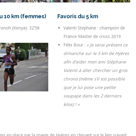
du 10 km (femmes)
Favoris du 5 km
ronoh (Kenya): 32’58
Valenti Stephane : champion de
France Master de cross 2019
Félix Bour :
« Je serai présent ce
dimanche sur le 5 km de Hyères
afin d’aider mon ami Stéphane
Valenti à aller chercher un gros
chrono (même s’il est possible
que je lui pose une petite
soupape dans les 2 derniers
kilos) ! «
s en place par la mairie de Hyères en cliquant sur le lien suivant.