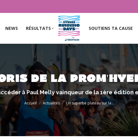
NEWS
RÉSULTATS
SOUTIENS TA CAUSE
NEWS
RÉSULTATS
SOUTIENS TA CAUSE
ORIS DE LA PROM'HYÈ
Vous êtes ici :
uccéder à Paul Melly vainqueur de la 1ère édition e
Accueil
Actualités
Un superbe plateau sur la…