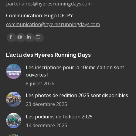
partenaires@hyeresrunningdays.com
Communication: Hugo DELPY
communication@hyeresrunningdays.com
Trouvez nous sur :
La
La
La
La
page
page
page
page
L’actu des Hyères Running Days
Facebook
YouTube
LinkedIn
Site
s'ouvre
s'ouvre
s'ouvre
Web
Les inscriptions pour la 10ème édition sont
dans
dans
dans
s'ouvre
ouvertes !
une
une
une
dans
8 juillet 2026
nouvelle
nouvelle
nouvelle
une
Les photos de l’édition 2025 sont disponibles
fenêtre
fenêtre
fenêtre
nouvelle
fenêtre
23 décembre 2025
Les podiums de l’édition 2025
14 décembre 2025