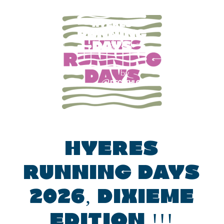
La
La
La
page
page
page
Facebook
Instagram
YouTube
s'ouvre
s'ouvre
s'ouvre
dans
dans
dans
une
une
une
nouvelle
nouvelle
nouvelle
HYERES
fenêtre
fenêtre
fenêtre
RUNNING DAYS
2026, DIXIEME
EDITION !!!