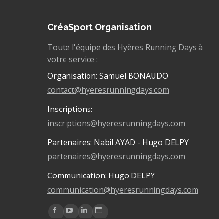
CréaSport Organisation
Toute l'équipe des Hyères Running Days à
votre service :
Organisation: Samuel BONAUDO
contact@hyeresrunningdays.com
Inscriptions:
inscriptions@hyeresrunningdays.com
Partenaires: Nabil AYAD - Hugo DELPY
partenaires@hyeresrunningdays.com
Communication: Hugo DELPY
communication@hyeresrunningdays.com
Trouvez nous sur :
La
La
La
La