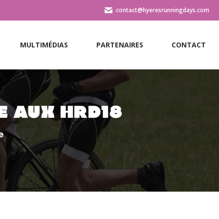
contact@hyeresrunningdays.com
MULTIMÉDIAS
PARTENAIRES
CONTACT
MULTIMÉDIAS
PARTENAIRES
CONTACT
E AUX HRD18
e