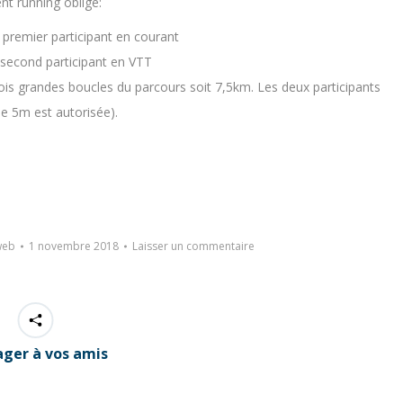
nt running oblige:
 premier participant en courant
 second participant en VTT
rois grandes boucles du parcours soit 7,5km. Les deux participants
de 5m est autorisée).
web
1 novembre 2018
Laisser un commentaire
ager à vos amis