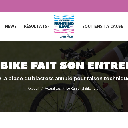
NEWS
RÉSULTATS
SOUTIENS TA CAUSE
NEWS
RÉSULTATS
SOUTIENS TA CAUSE
 BIKE FAIT SON ENTRÉ
Vous êtes ici :
A la place du biacross annulé pour raison techniqu
Accueil
Actualités
Le Run and Bike fait…