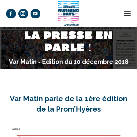
La
La
La
page
page
page
LA PRESSE EN
Facebook
Instagram
YouTube
s'ouvre
s'ouvre
s'ouvre
PARLE !
Vous êtes ici :
dans
dans
dans
Var Matin - Edition du 10 décembre 2018
une
une
une
nouvelle
nouvelle
nouvelle
fenêtre
fenêtre
fenêtre
Var Matin parle de la 1ère édition
de la Prom’Hyères