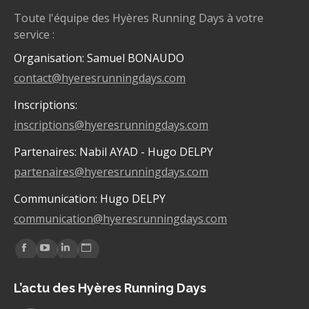
Toute l'équipe des Hyères Running Days à votre
service :
Organisation: Samuel BONAUDO
contact@hyeresrunningdays.com
Inscriptions:
inscriptions@hyeresrunningdays.com
Partenaires: Nabil AYAD - Hugo DELPY
partenaires@hyeresrunningdays.com
Communication: Hugo DELPY
communication@hyeresrunningdays.com
Trouvez nous sur :
La
La
La
La
page
page
page
page
L’actu des Hyères Running Days
Facebook
YouTube
LinkedIn
Site