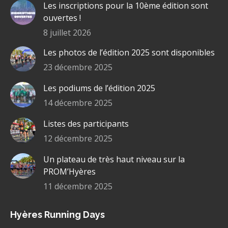
s'ouvre
s'ouvre
s'ouvre
Web
Les inscriptions pour la 10ème édition sont
dans
dans
dans
s'ouvre
ouvertes !
une
une
une
dans
8 juillet 2026
nouvelle
nouvelle
nouvelle
une
Les photos de l’édition 2025 sont disponibles
fenêtre
fenêtre
fenêtre
nouvelle
fenêtre
23 décembre 2025
Les podiums de l’édition 2025
14 décembre 2025
Listes des participants
12 décembre 2025
Un plateau de très haut niveau sur la
PROM’Hyères
11 décembre 2025
Hyères Running Days