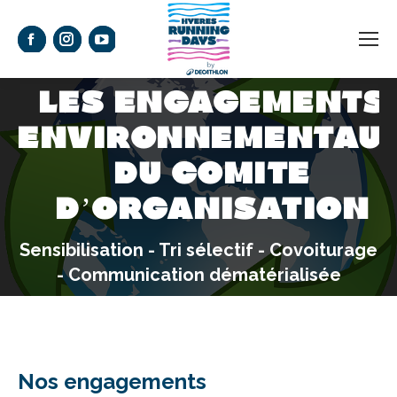
La
La
La
page
page
page
LES ENGAGEMENTS
Facebook
Instagram
YouTube
s'ouvre
s'ouvre
s'ouvre
ENVIRONNEMENTAU
dans
dans
dans
DU COMITÉ
une
une
une
Vous êtes ici :
D’ORGANISATION
nouvelle
nouvelle
nouvelle
fenêtre
fenêtre
fenêtre
Sensibilisation - Tri sélectif - Covoiturage
- Communication dématérialisée
Nos engagements