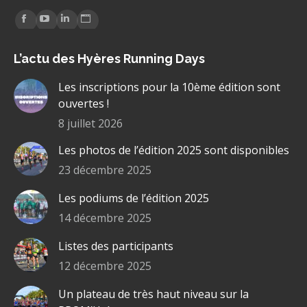
Trouvez nous sur :
La
La
La
La
page
page
page
page
L’actu des Hyères Running Days
Facebook
YouTube
LinkedIn
Site
s'ouvre
s'ouvre
s'ouvre
Web
Les inscriptions pour la 10ème édition sont
dans
dans
dans
s'ouvre
ouvertes !
une
une
une
dans
8 juillet 2026
nouvelle
nouvelle
nouvelle
une
Les photos de l’édition 2025 sont disponibles
fenêtre
fenêtre
fenêtre
nouvelle
fenêtre
23 décembre 2025
Les podiums de l’édition 2025
14 décembre 2025
Listes des participants
12 décembre 2025
Un plateau de très haut niveau sur la