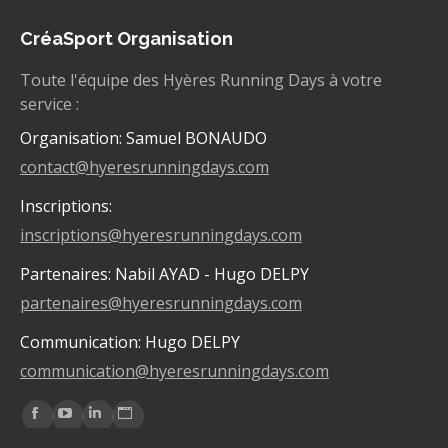
CréaSport Organisation
Toute l'équipe des Hyères Running Days à votre
service :
Organisation: Samuel BONAUDO
contact@hyeresrunningdays.com
Inscriptions:
inscriptions@hyeresrunningdays.com
Partenaires: Nabil AYAD - Hugo DELPY
partenaires@hyeresrunningdays.com
Communication: Hugo DELPY
communication@hyeresrunningdays.com
Trouvez nous sur :
La
La
La
La