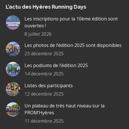
page
page
page
page
L’actu des Hyères Running Days
Facebook
YouTube
LinkedIn
Site
s'ouvre
s'ouvre
s'ouvre
Web
Les inscriptions pour la 10ème édition sont
dans
dans
dans
s'ouvre
ouvertes !
une
une
une
dans
8 juillet 2026
nouvelle
nouvelle
nouvelle
une
Les photos de l’édition 2025 sont disponibles
fenêtre
fenêtre
fenêtre
nouvelle
fenêtre
23 décembre 2025
Les podiums de l’édition 2025
14 décembre 2025
Listes des participants
12 décembre 2025
Un plateau de très haut niveau sur la
PROM’Hyères
11 décembre 2025