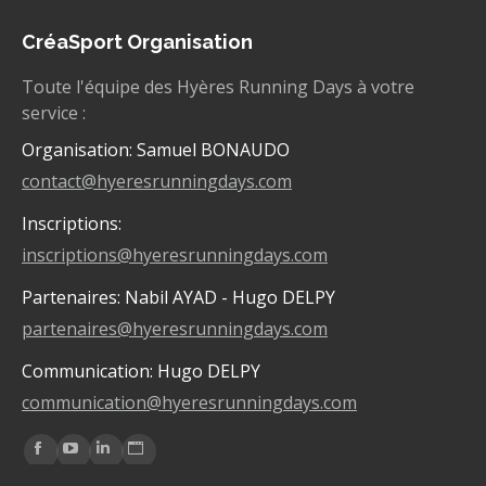
CréaSport Organisation
Toute l'équipe des Hyères Running Days à votre
service :
Organisation: Samuel BONAUDO
contact@hyeresrunningdays.com
Inscriptions:
inscriptions@hyeresrunningdays.com
Partenaires: Nabil AYAD - Hugo DELPY
partenaires@hyeresrunningdays.com
Communication: Hugo DELPY
communication@hyeresrunningdays.com
Trouvez nous sur :
La
La
La
La