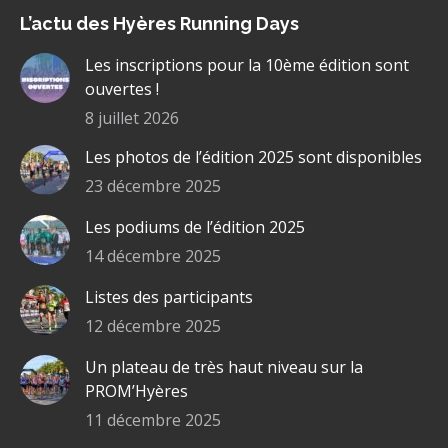
page
page
page
page
L’actu des Hyères Running Days
Facebook
YouTube
LinkedIn
Site
s'ouvre
s'ouvre
s'ouvre
Web
Les inscriptions pour la 10ème édition sont
dans
dans
dans
s'ouvre
ouvertes !
une
une
une
dans
8 juillet 2026
nouvelle
nouvelle
nouvelle
une
Les photos de l’édition 2025 sont disponibles
fenêtre
fenêtre
fenêtre
nouvelle
fenêtre
23 décembre 2025
Les podiums de l’édition 2025
14 décembre 2025
Listes des participants
12 décembre 2025
Un plateau de très haut niveau sur la
PROM’Hyères
11 décembre 2025