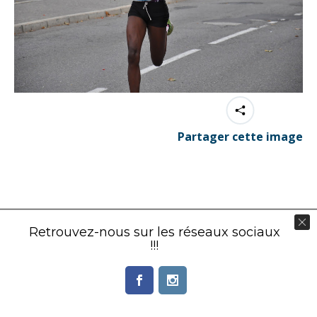
Partager cette image
Contenu éditorial : Créasport Organisation
Retrouvez-nous sur les réseaux sociaux
© Ingenieweb 2017. All rights reserved.
!!!