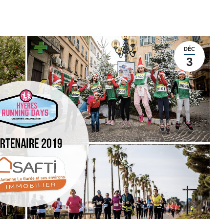
DÉC
3