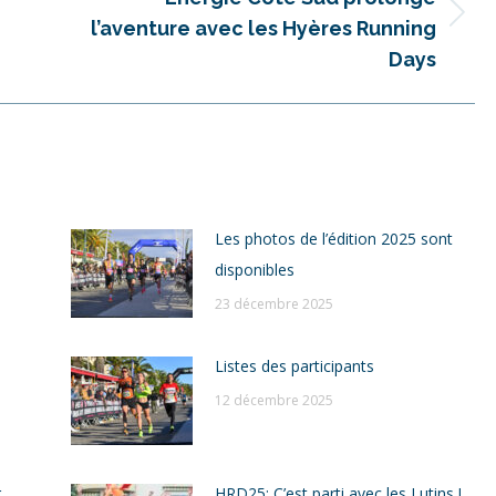
Article
l’aventure avec les Hyères Running
suivant
Days
:
Les photos de l’édition 2025 sont
disponibles
23 décembre 2025
Listes des participants
12 décembre 2025
r
HRD25: C’est parti avec les Lutins !