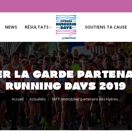
NEWS
RÉSULTATS
SOUTIENS TA CAUSE
NEWS
RÉSULTATS
SOUTIENS TA CAUSE
ER LA GARDE PARTEN
RUNNING DAYS 2019
Vous êtes ici :
Accueil
Actualités
SAFTI Immobilier partenaire des Hyères…