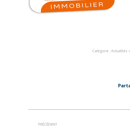
Catégorie :
Actualités
Part
Navigation
article
PRÉCÉDENT