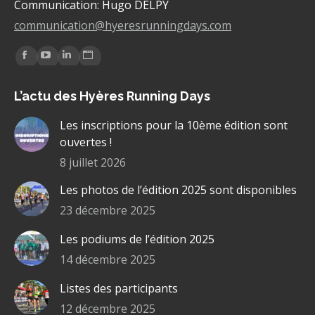
Communication: Hugo DELPY
communication@hyeresrunningdays.com
Trouvez nous sur :
La
La
La
La
page
page
page
page
L’actu des Hyères Running Days
Facebook
YouTube
LinkedIn
Site
s'ouvre
s'ouvre
s'ouvre
Web
Les inscriptions pour la 10ème édition sont
dans
dans
dans
s'ouvre
ouvertes !
une
une
une
dans
8 juillet 2026
nouvelle
nouvelle
nouvelle
une
Les photos de l’édition 2025 sont disponibles
fenêtre
fenêtre
fenêtre
nouvelle
fenêtre
23 décembre 2025
Les podiums de l’édition 2025
14 décembre 2025
Listes des participants
12 décembre 2025