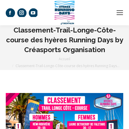
La
La
La
page
page
page
Classement-Trail-Longe-Côte-
Facebook
Instagram
YouTube
course des hyères Running Days by
s'ouvre
s'ouvre
s'ouvre
Créasports Organisation
dans
dans
dans
Vous êtes ici :
Accueil
une
une
une
Classement-Trail-Longe-Côte-course des hyères Running Days…
nouvelle
nouvelle
nouvelle
fenêtre
fenêtre
fenêtre