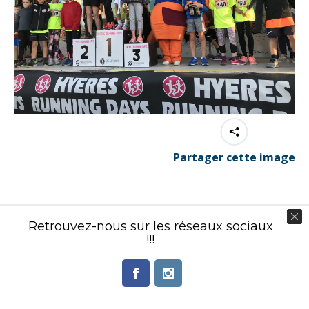
Partager cette image
Retrouvez-nous sur les réseaux sociaux
!!!
Contenu éditorial : Créasport Organisation
© Ingenieweb 2017. All rights reserved.