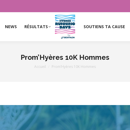
NEWS
RÉSULTATS
SOUTIENS TA CAUSE
NEWS
RÉSULTATS
SOUTIENS TA CAUSE
Prom’Hyères 10K Hommes
Vous êtes ici :
Accueil
Prom’Hyères 10K Hommes