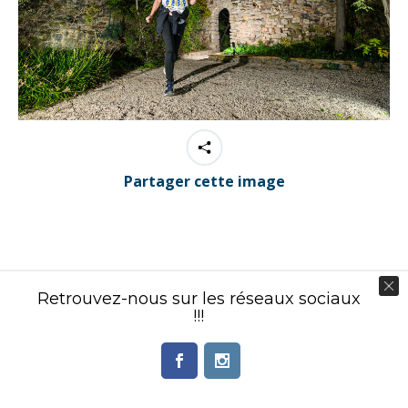
Partager cette image
Contenu éditorial : Créasport Organisation
Retrouvez-nous sur les réseaux sociaux
!!!
© Ingenieweb 2017. All rights reserved.