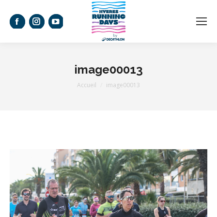
La
La
La
page
page
page
Facebook
Instagram
YouTube
image00013
s'ouvre
s'ouvre
s'ouvre
Vous êtes ici :
Accueil
image00013
dans
dans
dans
une
une
une
nouvelle
nouvelle
nouvelle
fenêtre
fenêtre
fenêtre