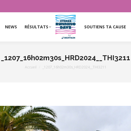
NEWS
RÉSULTATS
SOUTIENS TA CAUSE
NEWS
RÉSULTATS
SOUTIENS TA CAUSE
_1207_16h02m30s_HRD2024__THI3211
Vous êtes ici :
Accueil
_1207_16h02m30s_HRD2024__THI3211