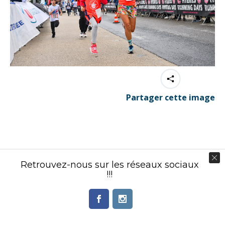
Partager cette image
Contenu éditorial : Créasport Organisation
Retrouvez-nous sur les réseaux sociaux
© Ingenieweb 2017. All rights reserved.
!!!