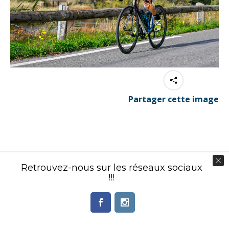
Partager cette image
Contenu éditorial : Créasport Organisation
Retrouvez-nous sur les réseaux sociaux
© Ingenieweb 2017. All rights reserved.
!!!