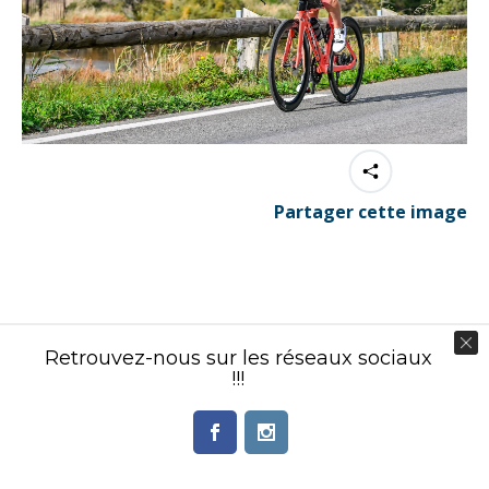
Partager cette image
Contenu éditorial : Créasport Organisation
Retrouvez-nous sur les réseaux sociaux
© Ingenieweb 2017. All rights reserved.
!!!