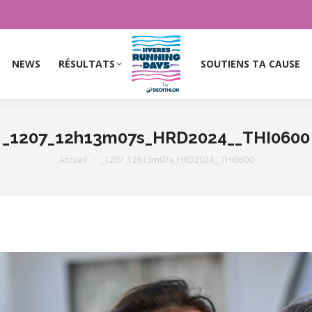
NEWS
RÉSULTATS
SOUTIENS TA CAUSE
NEWS
RÉSULTATS
SOUTIENS TA CAUSE
_1207_12h13m07s_HRD2024__THI0600
Vous êtes ici :
Accueil
_1207_12h13m07s_HRD2024__THI0600