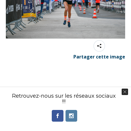
Partager cette image
Contenu éditorial : Créasport Organisation
Retrouvez-nous sur les réseaux sociaux
© Ingenieweb 2017. All rights reserved.
!!!