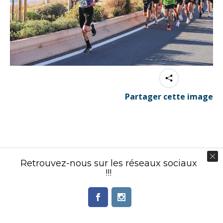
Partager cette image
Contenu éditorial : Créasport Organisation
Retrouvez-nous sur les réseaux sociaux
© Ingenieweb 2017. All rights reserved.
!!!