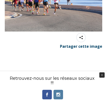
Partager cette image
Contenu éditorial : Créasport Organisation
Retrouvez-nous sur les réseaux sociaux
© Ingenieweb 2017. All rights reserved.
!!!