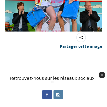
Partager cette image
Contenu éditorial : Créasport Organisation
Retrouvez-nous sur les réseaux sociaux
© Ingenieweb 2017. All rights reserved.
!!!