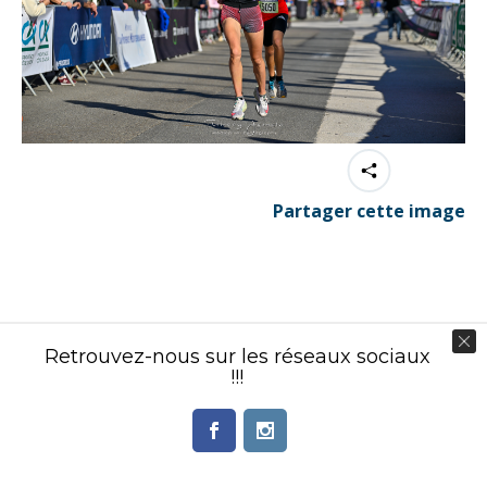
Partager cette image
Contenu éditorial : Créasport Organisation
Retrouvez-nous sur les réseaux sociaux
© Ingenieweb 2017. All rights reserved.
!!!