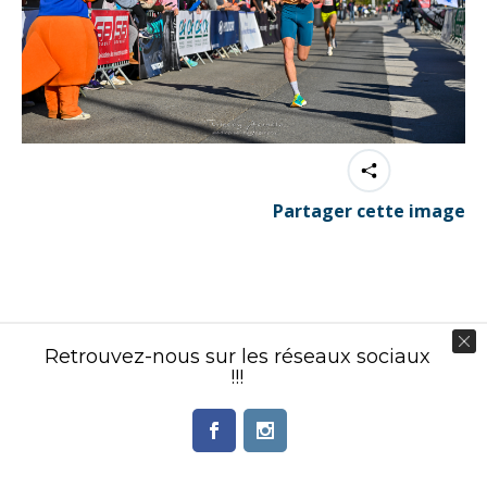
Partager cette image
Contenu éditorial : Créasport Organisation
Retrouvez-nous sur les réseaux sociaux
© Ingenieweb 2017. All rights reserved.
!!!