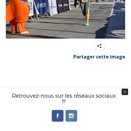
Partager cette image
Contenu éditorial : Créasport Organisation
Retrouvez-nous sur les réseaux sociaux
© Ingenieweb 2017. All rights reserved.
!!!