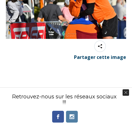
Partager cette image
Contenu éditorial : Créasport Organisation
Retrouvez-nous sur les réseaux sociaux
© Ingenieweb 2017. All rights reserved.
!!!