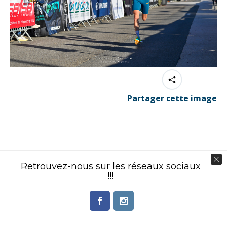
Partager cette image
Contenu éditorial : Créasport Organisation
Retrouvez-nous sur les réseaux sociaux
© Ingenieweb 2017. All rights reserved.
!!!