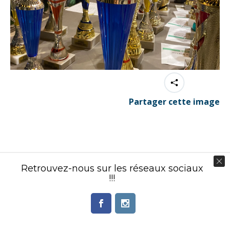
Partager cette image
Contenu éditorial : Créasport Organisation
Retrouvez-nous sur les réseaux sociaux
!!!
© Ingenieweb 2017. All rights reserved.