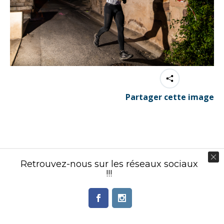
Partager cette image
Contenu éditorial : Créasport Organisation
Retrouvez-nous sur les réseaux sociaux
© Ingenieweb 2017. All rights reserved.
!!!