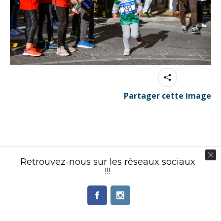
Partager cette image
Contenu éditorial : Créasport Organisation
Retrouvez-nous sur les réseaux sociaux
© Ingenieweb 2017. All rights reserved.
!!!