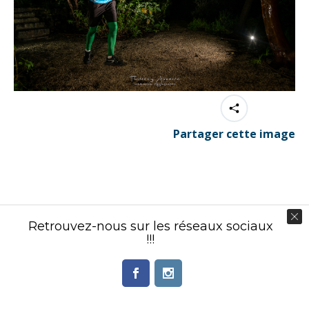
Partager cette image
Contenu éditorial : Créasport Organisation
Retrouvez-nous sur les réseaux sociaux
© Ingenieweb 2017. All rights reserved.
!!!