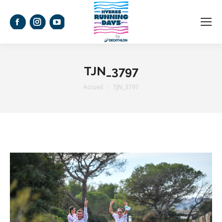
La
La
La
page
page
page
Facebook
Instagram
YouTube
TJN_3797
s'ouvre
s'ouvre
s'ouvre
Vous êtes ici :
Accueil
TJN_3797
dans
dans
dans
une
une
une
nouvelle
nouvelle
nouvelle
fenêtre
fenêtre
fenêtre