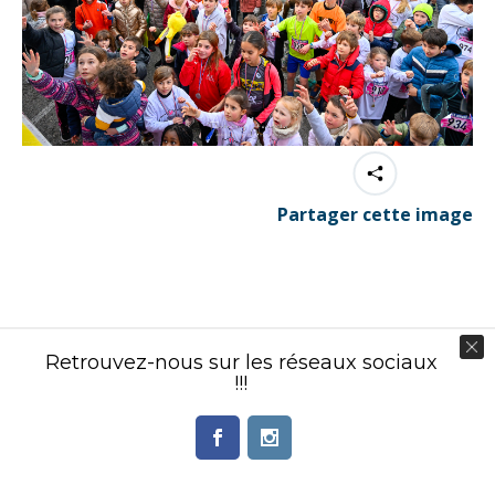
Partager cette image
Contenu éditorial : Créasport Organisation
Retrouvez-nous sur les réseaux sociaux
© Ingenieweb 2017. All rights reserved.
!!!