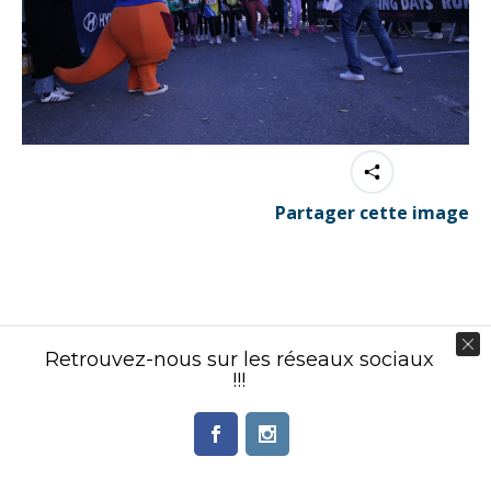
Partager cette image
Contenu éditorial : Créasport Organisation
Retrouvez-nous sur les réseaux sociaux
© Ingenieweb 2017. All rights reserved.
!!!