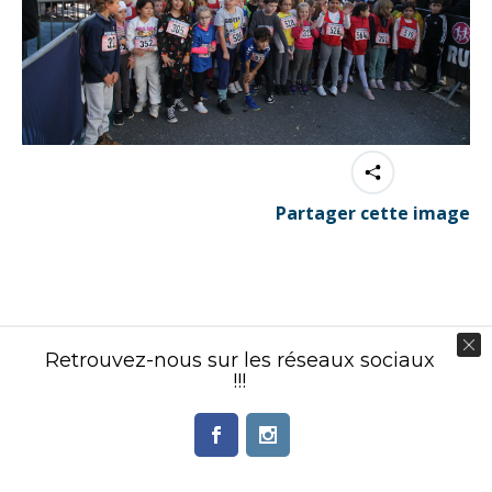
Partager cette image
Contenu éditorial : Créasport Organisation
Retrouvez-nous sur les réseaux sociaux
© Ingenieweb 2017. All rights reserved.
!!!