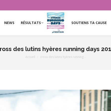
NEWS
RÉSULTATS
SOUTIENS TA CAUSE
NEWS
RÉSULTATS
SOUTIENS TA CAUSE
ross des lutins hyères running days 20
Vous êtes ici :
Accueil
cross des lutins hyères running…