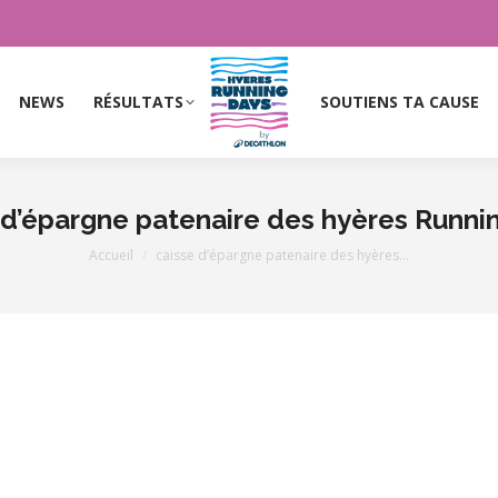
NEWS
RÉSULTATS
SOUTIENS TA CAUSE
NEWS
RÉSULTATS
SOUTIENS TA CAUSE
 d’épargne patenaire des hyères Runni
Vous êtes ici :
Accueil
caisse d’épargne patenaire des hyères…