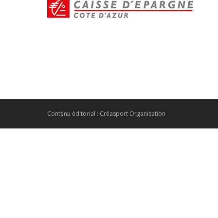
Contenu éditorial : Créasport Organisation