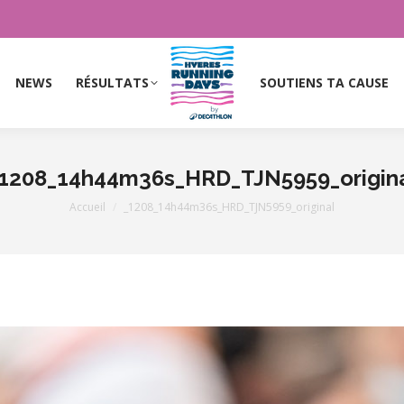
NEWS
RÉSULTATS
SOUTIENS TA CAUSE
NEWS
RÉSULTATS
SOUTIENS TA CAUSE
1208_14h44m36s_HRD_TJN5959_origin
Vous êtes ici :
Accueil
_1208_14h44m36s_HRD_TJN5959_original