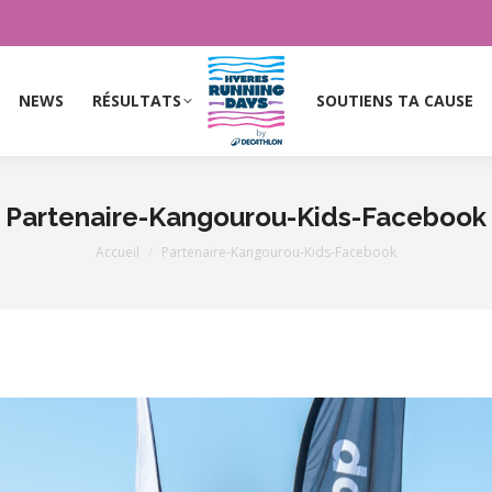
NEWS
RÉSULTATS
SOUTIENS TA CAUSE
NEWS
RÉSULTATS
SOUTIENS TA CAUSE
Partenaire-Kangourou-Kids-Facebook
Vous êtes ici :
Accueil
Partenaire-Kangourou-Kids-Facebook