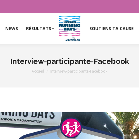
NEWS
RÉSULTATS
SOUTIENS TA CAUSE
NEWS
RÉSULTATS
SOUTIENS TA CAUSE
Interview-participante-Facebook
Vous êtes ici :
Accueil
Interview-participante-Facebook