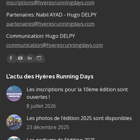
inscriptions@hyeresrunningdays.com
Partenaires: Nabil AYAD - Hugo DELPY
partenaires@hyeresrunningdays.com
Communication: Hugo DELPY
communication@hyeresrunningdays.com
Trouvez nous sur :
La
La
La
La
page
page
page
page
L’actu des Hyères Running Days
Facebook
YouTube
LinkedIn
Site
s'ouvre
s'ouvre
s'ouvre
Web
Les inscriptions pour la 10ème édition sont
dans
dans
dans
s'ouvre
ouvertes !
une
une
une
dans
8 juillet 2026
nouvelle
nouvelle
nouvelle
une
Les photos de l’édition 2025 sont disponibles
fenêtre
fenêtre
fenêtre
nouvelle
fenêtre
23 décembre 2025
Les podiums de l’édition 2025