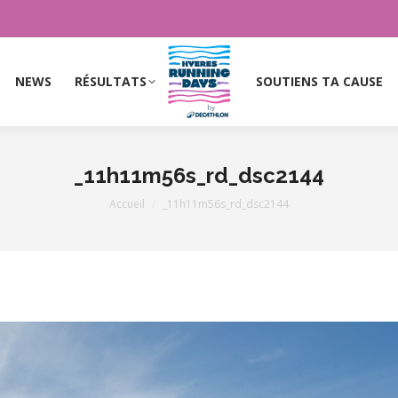
NEWS
RÉSULTATS
SOUTIENS TA CAUSE
NEWS
RÉSULTATS
SOUTIENS TA CAUSE
_11h11m56s_rd_dsc2144
Vous êtes ici :
Accueil
_11h11m56s_rd_dsc2144