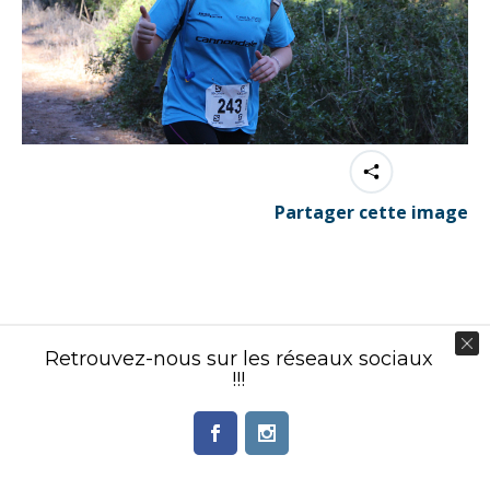
Partager cette image
Contenu éditorial : Créasport Organisation
Retrouvez-nous sur les réseaux sociaux
© Ingenieweb 2017. All rights reserved.
!!!