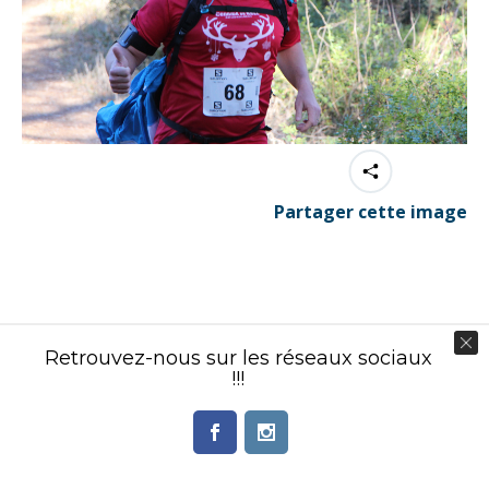
Partager cette image
Contenu éditorial : Créasport Organisation
Retrouvez-nous sur les réseaux sociaux
© Ingenieweb 2017. All rights reserved.
!!!