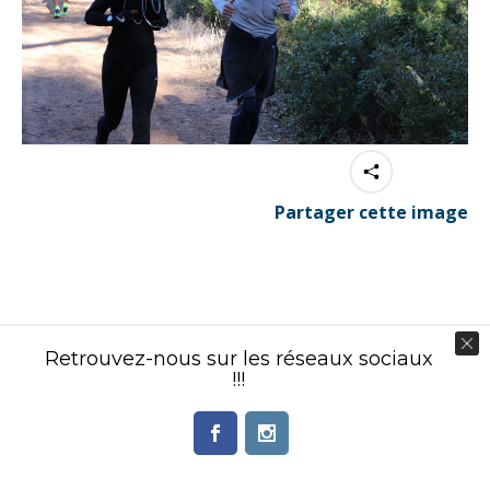
Partager cette image
Contenu éditorial : Créasport Organisation
Retrouvez-nous sur les réseaux sociaux
© Ingenieweb 2017. All rights reserved.
!!!