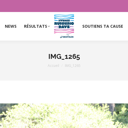
NEWS
RÉSULTATS
SOUTIENS TA CAUSE
NEWS
RÉSULTATS
SOUTIENS TA CAUSE
IMG_1265
Vous êtes ici :
Accueil
IMG_1265