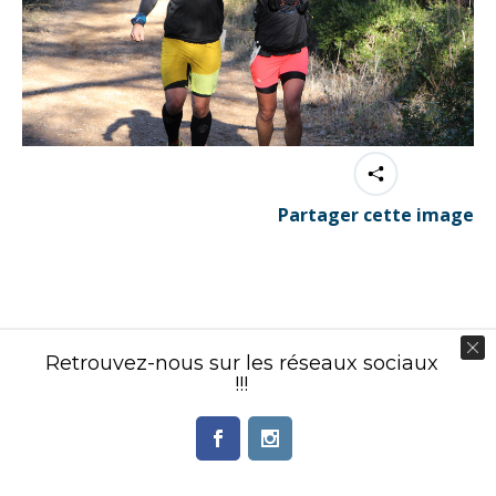
Partager cette image
Contenu éditorial : Créasport Organisation
Retrouvez-nous sur les réseaux sociaux
© Ingenieweb 2017. All rights reserved.
!!!